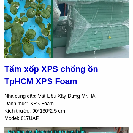
Tấm xốp XPS chống ồn
TpHCM XPS Foam
Nhà cung cấp: Vật Liệu Xây Dựng Mr.HẢI
Danh mục: XPS Foam
Kích thước: 90*130*2.5 cm
Model: 817UAF