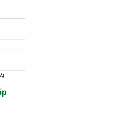
ẢI
ốp