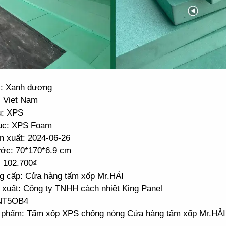
: Xanh dương
: Viet Nam
u: XPS
ục: XPS Foam
n xuất: 2024-06-26
ước: 70*170*6.9 cm
: 102.700₫
g cấp: Cửa hàng tấm xốp Mr.HẢI
 xuất: Công ty TNHH cách nhiệt King Panel
 NT5OB4
 phẩm: Tấm xốp XPS chống nóng Cửa hàng tấm xốp Mr.HẢI