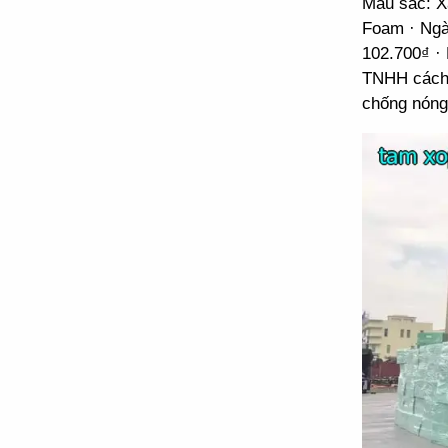
Màu sắc: X
Foam · Ngà
102.700₫ ·
TNHH cách 
chống nóng