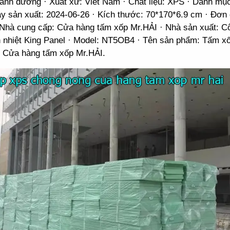
anh dương · Xuất xứ: Viet Nam · Chất liệu: XPS · Danh mụ
y sản xuất: 2024-06-26 · Kích thước: 70*170*6.9 cm · Đơn 
 Nhà cung cấp: Cửa hàng tấm xốp Mr.HẢI · Nhà sản xuất: C
nhiệt King Panel · Model: NT5OB4 · Tên sản phẩm: Tấm x
 Cửa hàng tấm xốp Mr.HẢI.