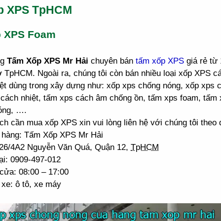
p XPS TpHCM
p XPS Foam
ng
Tấm Xốp XPS Mr Hải
chuyên bán
tấm xốp XPS
giá rẻ từ
ở TpHCM. Ngoài ra, chúng tôi còn bán nhiều loại xốp XPS 
ệt dùng trong xây dựng như: xốp xps chống nóng, xốp xps 
cách nhiệt, tấm xps cách âm chống ồn, tấm xps foam, tấm 
óng, ….
h cần mua xốp XPS xin vui lòng liên hệ với chúng tôi theo đ
 hàng: Tấm Xốp XPS Mr Hải
: 26/4A2 Nguyễn Văn Quá, Quận 12,
TpHCM
ại: 0909-497-012
cửa: 08:00 – 17:00
xe: ô tô, xe máy