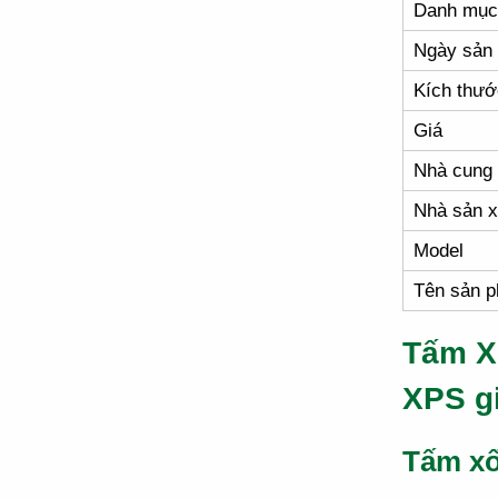
Danh mục
Ngày sản 
Kích thướ
Giá
Nhà cung
Nhà sản x
Model
Tên sản 
Tấm X
XPS g
Tấm xố