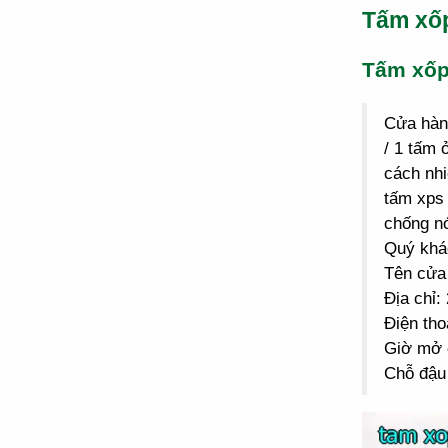
Tấm xố
Tấm xố
Cửa hà
/ 1 tấm 
cách nhi
tấm xps 
chống n
Quý khác
Tên cửa
Địa chỉ
Điện tho
Giờ mở 
Chỗ đậu 