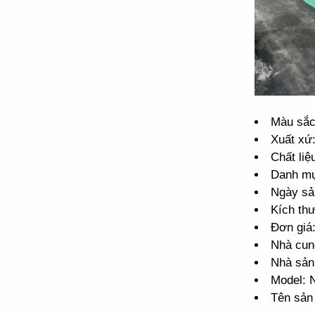
Màu sắc
Xuất xứ
Chất liệ
Danh m
Ngày sả
Kích th
Đơn giá
Nhà cun
Nhà sản
Model:
Tên sản