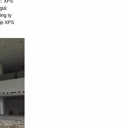
c: XPS
giá:
ông ty
ốp XPS