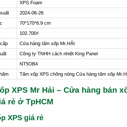
XPS Foam
xuất
2024-06-26
c
70*170*6.9 cm
102.700₫
 cấp
Cửa hàng tấm xốp Mr.HẢI
uất
Công ty TNHH cách nhiệt King Panel
NT5OB4
phẩm
Tấm xốp XPS chống nóng Cửa hàng tấm xốp Mr.H
ốp XPS Mr Hải – Cửa hàng bán x
iá rẻ ở TpHCM
p XPS giá rẻ