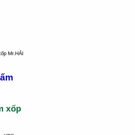
xốp Mr.HẢI
tấm
m xốp