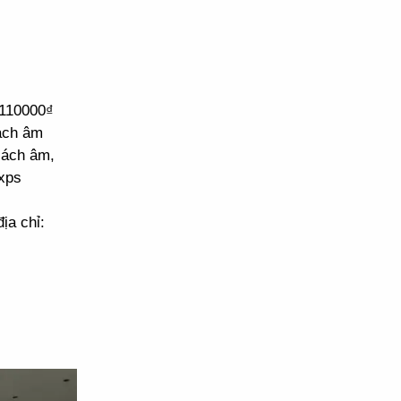
 110000₫
cách âm
cách âm,
xps
ịa chỉ: