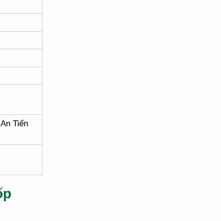
An Tiến
ốp