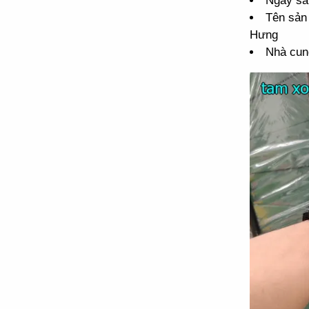
Ngày sả
Tên sản
Hưng
Nhà cun