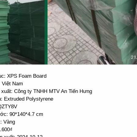
c: XPS Foam Board
: Việt Nam
 xuất: Công ty TNHH MTV An Tiến Hưng
u: Extruded Polystyrene
 QZTY8V
ước: 90*140*4.7 cm
: Vàng
7.600₫