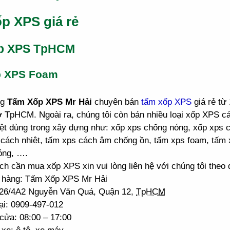
p XPS giá rẻ
p XPS TpHCM
p XPS Foam
ng
Tấm Xốp XPS Mr Hải
chuyên bán
tấm xốp XPS
giá rẻ từ
ở TpHCM. Ngoài ra, chúng tôi còn bán nhiều loại xốp XPS 
ệt dùng trong xây dựng như: xốp xps chống nóng, xốp xps 
cách nhiệt, tấm xps cách âm chống ồn, tấm xps foam, tấm 
óng, ….
h cần mua xốp XPS xin vui lòng liên hệ với chúng tôi theo đ
 hàng: Tấm Xốp XPS Mr Hải
: 26/4A2 Nguyễn Văn Quá, Quận 12,
TpHCM
ại: 0909-497-012
cửa: 08:00 – 17:00