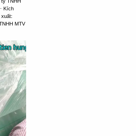
g ty TNHH
· Kích
 xuất:
y TNHH MTV