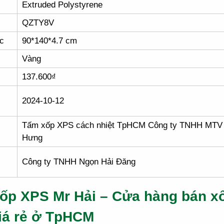
Extruded Polystyrene
QZTY8V
c
90*140*4.7 cm
Vàng
137.600₫
2024-10-12
Tấm xốp XPS cách nhiệt TpHCM Công ty TNHH MTV 
Hưng
Công ty TNHH Ngọn Hải Đăng
ốp XPS Mr Hải – Cửa hàng bán x
iá rẻ ở TpHCM