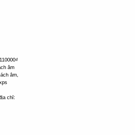
 110000₫
cách âm
cách âm,
xps
ịa chỉ: