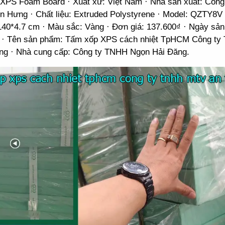
XPS Foam Board · Xuất xứ: Việt Nam · Nhà sản xuất: Côn
n Hưng · Chất liệu: Extruded Polystyrene · Model: QZTY8V 
140*4.7 cm · Màu sắc: Vàng · Đơn giá: 137.600₫ · Ngày sản
 · Tên sản phẩm: Tấm xốp XPS cách nhiệt TpHCM Công t
ng · Nhà cung cấp: Công ty TNHH Ngọn Hải Đăng.