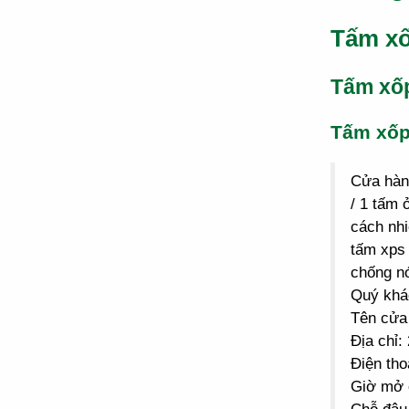
Tấm xố
Tấm xố
Tấm xố
Cửa hà
/ 1 tấm 
cách nhi
tấm xps 
chống n
Quý khác
Tên cửa
Địa chỉ
Điện tho
Giờ mở 