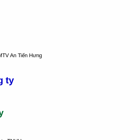
MTV An Tiến Hưng
 ty
y