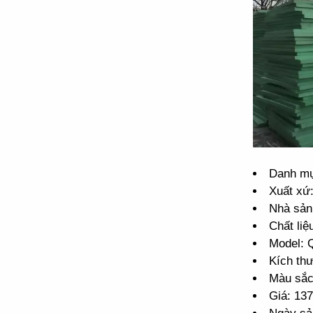
Danh mụ
Xuất xứ
Nhà sản
Chất liệ
Model:
Kích th
Màu sắc
Giá: 13