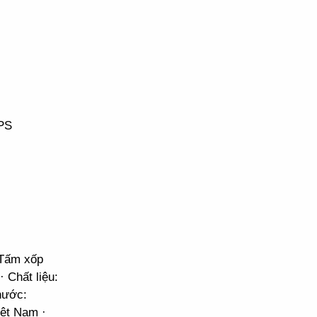
PS
 Tấm xốp
Chất liệu:
hước:
iệt Nam ·