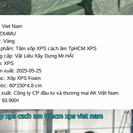
: Viet Nam
IZX4MU
: Vàng
n phẩm: Tấm xốp XPS cách âm TpHCM XPS
g cấp: Vật Liệu Xây Dựng Mr.HẢI
u: XPS
n xuất: 2025-05-25
ục: Xốp XPS Foam
ước: 60*150*4.8 cm
 xuất: Công ty CP đầu tư và thương mại AK Việt Nam
: 93.900₫