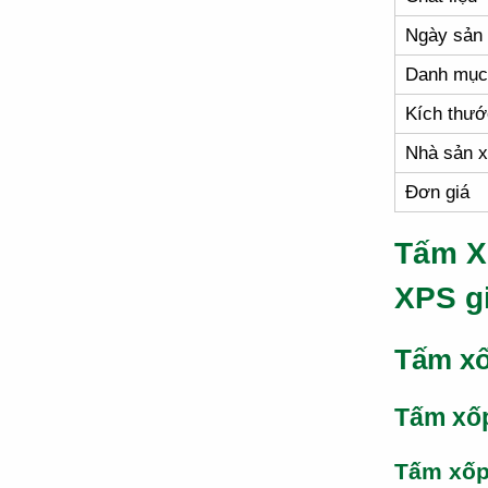
Ngày sản 
Danh mục
Kích thướ
Nhà sản x
Đơn giá
Tấm X
XPS g
Tấm xố
Tấm xố
Tấm xố