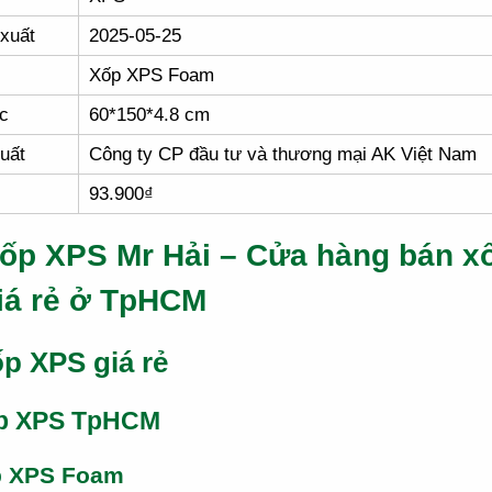
xuất
2025-05-25
Xốp XPS Foam
c
60*150*4.8 cm
uất
Công ty CP đầu tư và thương mại AK Việt Nam
93.900₫
ốp XPS Mr Hải – Cửa hàng bán x
iá rẻ ở TpHCM
p XPS giá rẻ
p XPS TpHCM
p XPS Foam