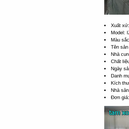
Xuất xứ
Model: 
Màu sắc
Tên sả
Nhà cun
Chất liệ
Ngày sả
Danh m
Kích th
Nhà sản
Đơn giá