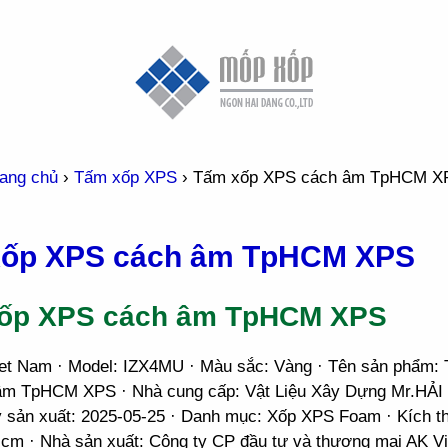
ang chủ
›
Tấm xốp XPS
›
Tấm xốp XPS cách âm TpHCM X
xốp XPS cách âm TpHCM XPS
ốp XPS cách âm TpHCM XPS
iet Nam · Model: IZX4MU · Màu sắc: Vàng · Tên sản phẩm:
m TpHCM XPS · Nhà cung cấp: Vật Liệu Xây Dựng Mr.HẢI · 
 sản xuất: 2025-05-25 · Danh mục: Xốp XPS Foam · Kích t
 cm · Nhà sản xuất: Công ty CP đầu tư và thương mại AK V