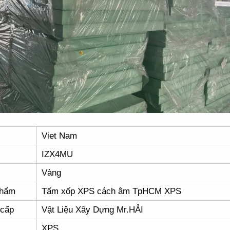
Viet Nam
IZX4MU
Vàng
phẩm
Tấm xốp XPS cách âm TpHCM XPS
 cấp
Vật Liệu Xây Dựng Mr.HẢI
XPS