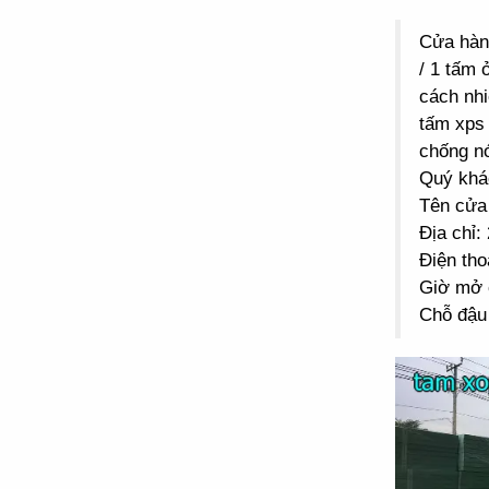
Cửa hà
/ 1 tấm 
cách nhi
tấm xps 
chống n
Quý khác
Tên cửa
Địa chỉ
Điện tho
Giờ mở 
Chỗ đậu 