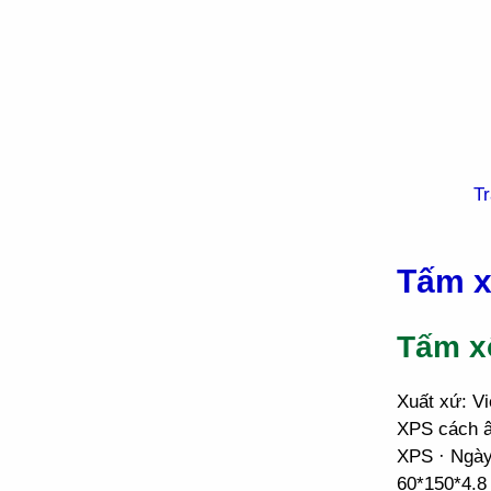
Tr
Tấm 
Tấm x
Xuất xứ: V
XPS cách â
XPS · Ngày
60*150*4.8