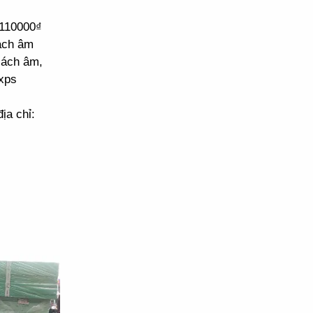
 110000₫
cách âm
cách âm,
xps
ịa chỉ: