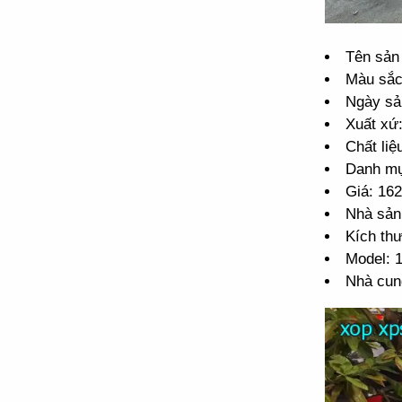
Tên sản
Màu sắc
Ngày sả
Xuất xứ
Chất liệ
Danh mụ
Giá: 16
Nhà sản 
Kích th
Model:
Nhà cun