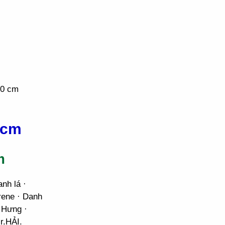
.0 cm
 cm
m
nh lá ·
rene · Danh
 Hưng ·
r.HẢI.