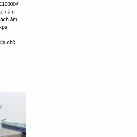
 110000₫
cách âm
cách âm,
xps
ịa chỉ: