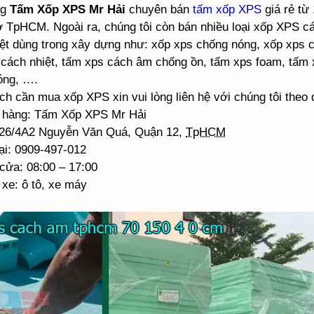
ng
Tấm Xốp XPS Mr Hải
chuyên bán
tấm xốp XPS
giá rẻ từ
ở TpHCM. Ngoài ra, chúng tôi còn bán nhiều loại xốp XPS 
ệt dùng trong xây dựng như: xốp xps chống nóng, xốp xps 
cách nhiệt, tấm xps cách âm chống ồn, tấm xps foam, tấm 
óng, ….
h cần mua xốp XPS xin vui lòng liên hệ với chúng tôi theo đ
 hàng: Tấm Xốp XPS Mr Hải
: 26/4A2 Nguyễn Văn Quá, Quận 12,
TpHCM
ại: 0909-497-012
cửa: 08:00 – 17:00
xe: ô tô, xe máy