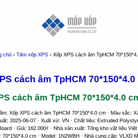
g chủ
›
Tấm xốp XPS
›
Xốp XPS cách âm TpHCM 70*150*4
PS cách âm TpHCM 70*150*4.0
PS cách âm TpHCM 70*150*4.0 c
ẩm: Xốp XPS cách âm TpHCM 70*150*4.0 cm · Màu sắc: Xa
ất: 2025-06-07 · Xuất xứ: VN · Chất liệu: Extruded Polysty
ard · Giá: 162.000₫ · Nhà sản xuất: Tổng kho vật liệu Việt
: 70*150*4.0 cm · Model: 1N2WBH · Nhà cung cấp: VLXD M