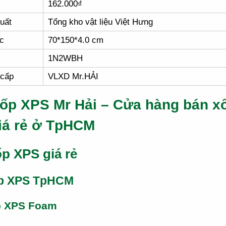
162.000₫
uất
Tổng kho vật liệu Việt Hưng
c
70*150*4.0 cm
1N2WBH
 cấp
VLXD Mr.HẢI
ốp XPS Mr Hải – Cửa hàng bán x
iá rẻ ở TpHCM
p XPS giá rẻ
p XPS TpHCM
p XPS Foam