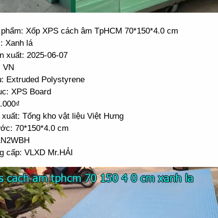
 phẩm: Xốp XPS cách âm TpHCM 70*150*4.0 cm
: Xanh lá
n xuất: 2025-06-07
: VN
u: Extruded Polystyrene
c: XPS Board
2.000₫
xuất: Tổng kho vật liệu Việt Hưng
ước: 70*150*4.0 cm
 1N2WBH
g cấp: VLXD Mr.HẢI