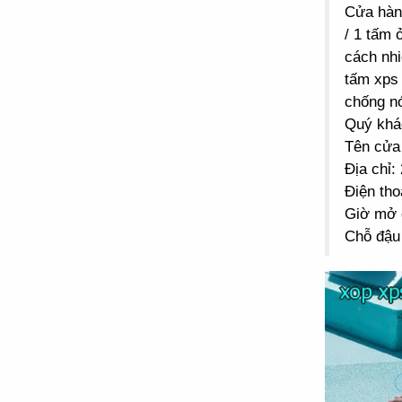
Cửa hà
/ 1 tấm 
cách nhi
tấm xps 
chống n
Quý khác
Tên cửa
Địa chỉ
Điện tho
Giờ mở 
Chỗ đậu 