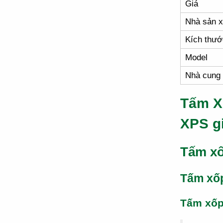
Giá
Nhà sản x
Kích thướ
Model
Nhà cung
Tấm X
XPS g
Tấm xố
Tấm xố
Tấm xố