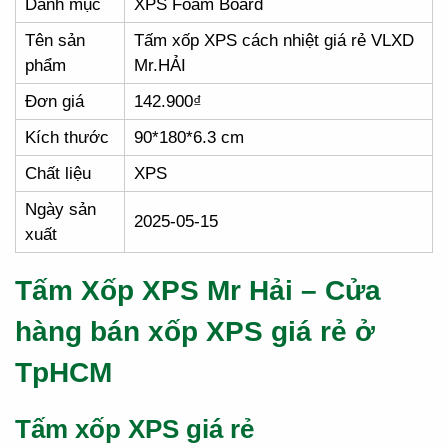
Danh mục
XPS Foam Board
Tên sản
Tấm xốp XPS cách nhiệt giá rẻ VLXD
phẩm
Mr.HẢI
Đơn giá
142.900₫
Kích thước
90*180*6.3 cm
Chất liệu
XPS
Ngày sản
2025-05-15
xuất
Tấm Xốp XPS Mr Hải – Cửa
hàng bán xốp XPS giá rẻ ở
TpHCM
Tấm xốp XPS giá rẻ