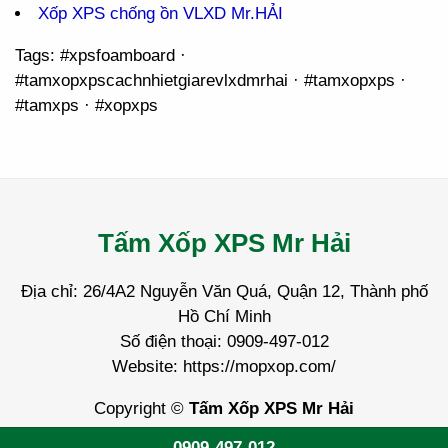
Xốp XPS chống ồn VLXD Mr.HẢI
Tags: #xpsfoamboard ·
#tamxopxpscachnhietgiarevlxdmrhai · #tamxopxps ·
#tamxps · #xopxps
Tấm Xốp XPS Mr Hải
Địa chỉ: 26/4A2 Nguyễn Văn Quá, Quận 12, Thành phố
Hồ Chí Minh
Số điện thoại: 0909-497-012
Website: https://mopxop.com/
Copyright ©
Tấm Xốp XPS Mr Hải
0909-497-012