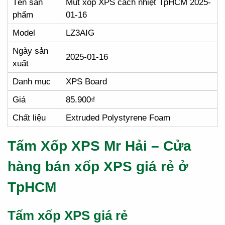
Tên sản
Mút xốp XPS cách nhiệt TpHCM 2025-
phẩm
01-16
Model
LZ3AIG
Ngày sản
2025-01-16
xuất
Danh mục
XPS Board
Giá
85.900₫
Chất liệu
Extruded Polystyrene Foam
Tấm Xốp XPS Mr Hải – Cửa
hàng bán xốp XPS giá rẻ ở
TpHCM
Tấm xốp XPS giá rẻ