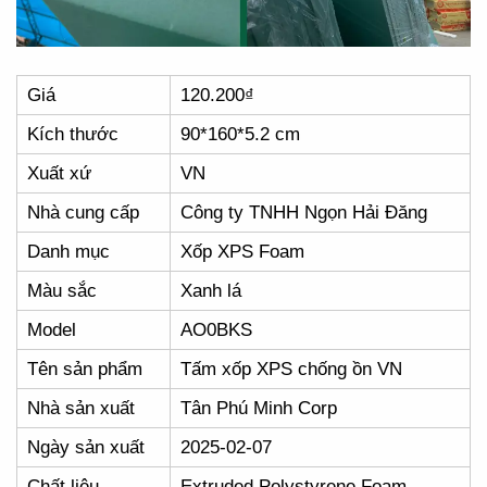
Giá
120.200₫
Kích thước
90*160*5.2 cm
Xuất xứ
VN
Nhà cung cấp
Công ty TNHH Ngọn Hải Đăng
Danh mục
Xốp XPS Foam
Màu sắc
Xanh lá
Model
AO0BKS
Tên sản phẩm
Tấm xốp XPS chống ồn VN
Nhà sản xuất
Tân Phú Minh Corp
Ngày sản xuất
2025-02-07
Chất liệu
Extruded Polystyrene Foam