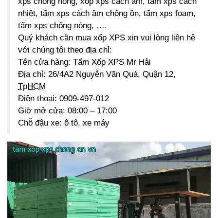
xps chống nóng, xốp xps cách âm, tấm xps cách
nhiệt, tấm xps cách âm chống ồn, tấm xps foam,
tấm xps chống nóng, ….
Quý khách cần mua xốp XPS xin vui lòng liên hệ
với chúng tôi theo địa chỉ:
Tên cửa hàng: Tấm Xốp XPS Mr Hải
Địa chỉ: 26/4A2 Nguyễn Văn Quá, Quận 12,
TpHCM
Điện thoại: 0909-497-012
Giờ mở cửa: 08:00 – 17:00
Chỗ đậu xe: ô tô, xe máy