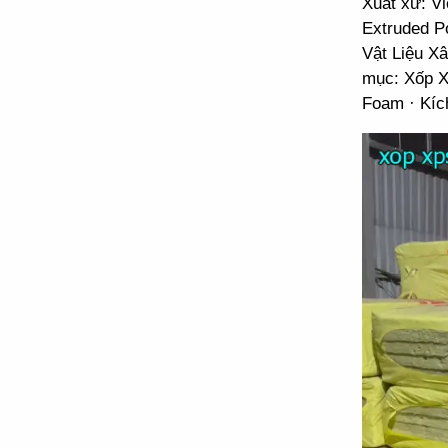
Xuất xứ: V
Extruded P
Vật Liệu X
mục: Xốp X
Foam · Kíc