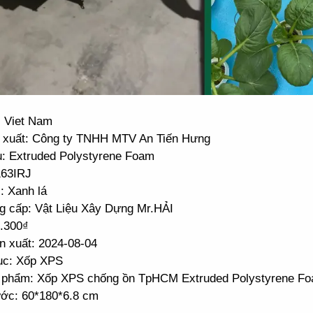
: Viet Nam
 xuất: Công ty TNHH MTV An Tiến Hưng
ệu: Extruded Polystyrene Foam
163IRJ
: Xanh lá
g cấp: Vật Liệu Xây Dựng Mr.HẢI
3.300₫
n xuất: 2024-08-04
c: Xốp XPS
 phẩm: Xốp XPS chống ồn TpHCM Extruded Polystyrene F
ước: 60*180*6.8 cm