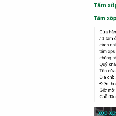
Tấm xố
Tấm xố
Cửa hà
/ 1 tấm 
cách nhi
tấm xps 
chống n
Quý khác
Tên cửa
Địa chỉ
Điện tho
Giờ mở 
Chỗ đậu 