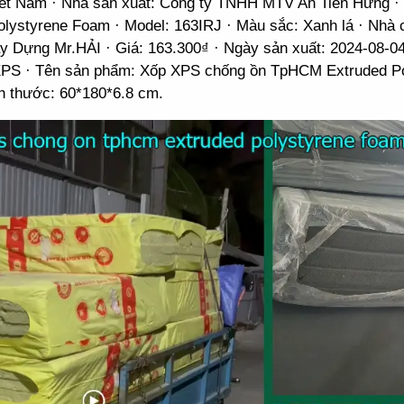
iet Nam · Nhà sản xuất: Công ty TNHH MTV An Tiến Hưng · C
olystyrene Foam · Model: 163IRJ · Màu sắc: Xanh lá · Nhà 
ây Dựng Mr.HẢI · Giá: 163.300₫ · Ngày sản xuất: 2024-08-0
PS · Tên sản phẩm: Xốp XPS chống ồn TpHCM Extruded Po
h thước: 60*180*6.8 cm.