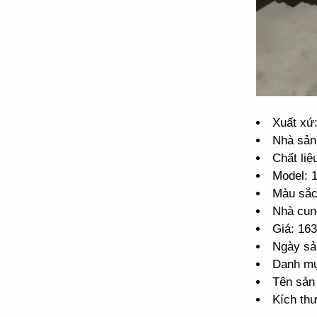
Xuất xứ
Nhà sản
Chất li
Model: 
Màu sắc
Nhà cun
Giá: 16
Ngày sả
Danh mụ
Tên sản
Kích th