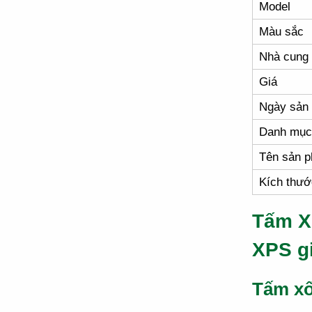
Model
Màu sắc
Nhà cung
Giá
Ngày sản 
Danh mục
Tên sản 
Kích thướ
Tấm X
XPS g
Tấm xố