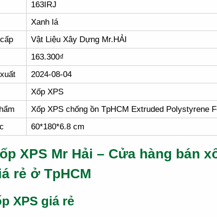
163IRJ
Xanh lá
 cấp
Vật Liệu Xây Dựng Mr.HẢI
163.300₫
xuất
2024-08-04
Xốp XPS
phẩm
Xốp XPS chống ồn TpHCM Extruded Polystyrene 
c
60*180*6.8 cm
ốp XPS Mr Hải – Cửa hàng bán x
iá rẻ ở TpHCM
p XPS giá rẻ