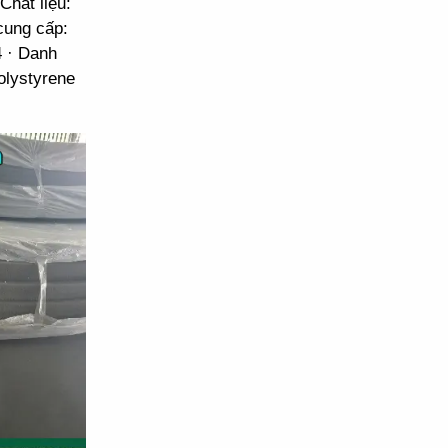
hất liệu:
cung cấp:
4 · Danh
lystyrene