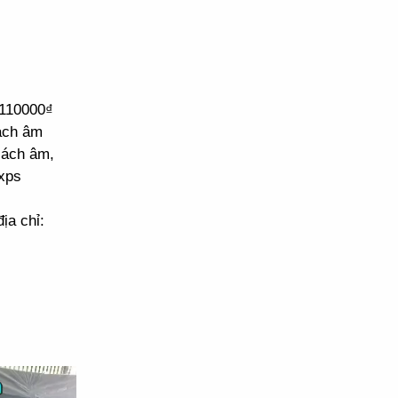
 110000₫
cách âm
cách âm,
xps
ịa chỉ: