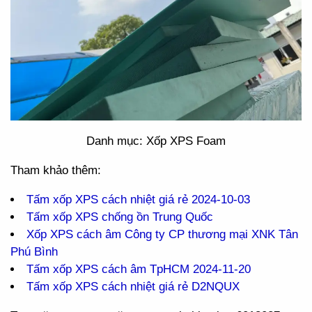
Danh mục: Xốp XPS Foam
Tham khảo thêm:
Tấm xốp XPS cách nhiệt giá rẻ 2024-10-03
Tấm xốp XPS chống ồn Trung Quốc
Xốp XPS cách âm Công ty CP thương mại XNK Tân
Phú Bình
Tấm xốp XPS cách âm TpHCM 2024-11-20
Tấm xốp XPS cách nhiệt giá rẻ D2NQUX