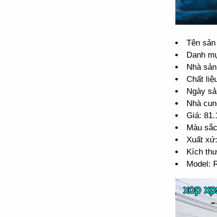
Tên sản
Danh m
Nhà sản
Chất liệ
Ngày sả
Nhà cun
Giá: 81
Màu sắc
Xuất xứ
Kích th
Model: 