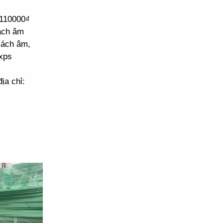
 110000₫
cách âm
cách âm,
xps
ịa chỉ: