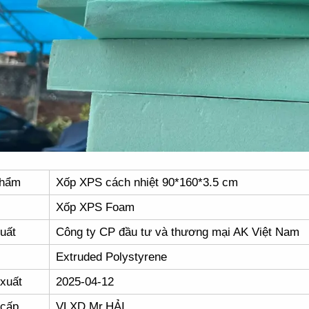
phẩm
Xốp XPS cách nhiệt 90*160*3.5 cm
Xốp XPS Foam
uất
Công ty CP đầu tư và thương mại AK Việt Nam
Extruded Polystyrene
xuất
2025-04-12
 cấp
VLXD Mr.HẢI