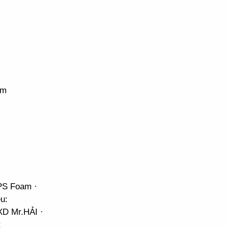
cm
PS Foam ·
u:
XD Mr.HẢI ·
: