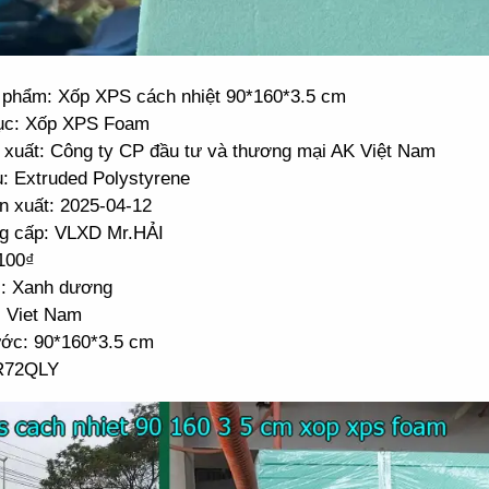
 phẩm: Xốp XPS cách nhiệt 90*160*3.5 cm
ục: Xốp XPS Foam
 xuất: Công ty CP đầu tư và thương mại AK Việt Nam
u: Extruded Polystyrene
n xuất: 2025-04-12
g cấp: VLXD Mr.HẢI
.100₫
: Xanh dương
: Viet Nam
ước: 90*160*3.5 cm
R72QLY