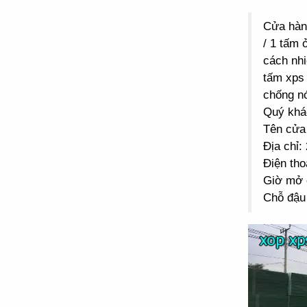
Cửa hà
/ 1 tấm 
cách nhi
tấm xps 
chống n
Quý khác
Tên cửa
Địa chỉ
Điện tho
Giờ mở 
Chỗ đậu 