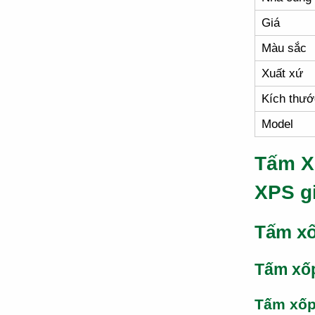
Giá
Màu sắc
Xuất xứ
Kích thướ
Model
Tấm X
XPS g
Tấm xố
Tấm xố
Tấm xố