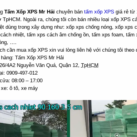
ng
Tấm Xốp XPS Mr Hải
chuyên bán
tấm xốp XPS
giá rẻ từ
ở TpHCM. Ngoài ra, chúng tôi còn bán nhiều loại xốp XPS 
ệt dùng trong xây dựng như: xốp xps chống nóng, xốp xps 
cách nhiệt, tấm xps cách âm chống ồn, tấm xps foam, tấm 
óng, ….
h cần mua xốp XPS xin vui lòng liên hệ với chúng tôi theo đ
 hàng: Tấm Xốp XPS Mr Hải
: 26/4A2 Nguyễn Văn Quá, Quận 12,
TpHCM
ại: 0909-497-012
cửa: 08:00 – 17:00
xe: ô tô, xe máy