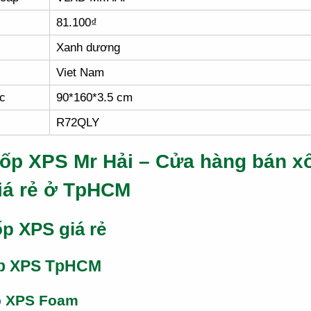
81.100₫
Xanh dương
Viet Nam
c
90*160*3.5 cm
R72QLY
ốp XPS Mr Hải – Cửa hàng bán x
iá rẻ ở TpHCM
p XPS giá rẻ
p XPS TpHCM
p XPS Foam