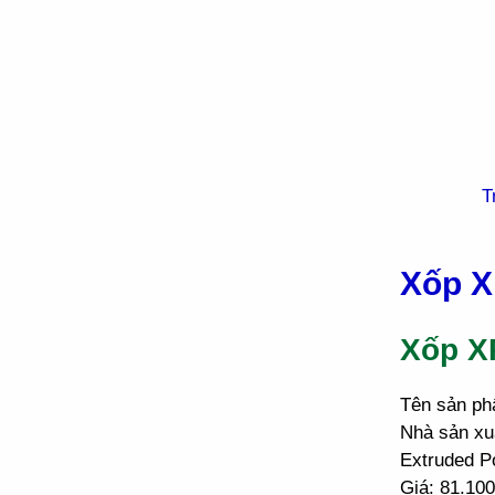
T
Xốp X
Xốp X
Tên sản ph
Nhà sản xu
Extruded P
Giá: 81.10