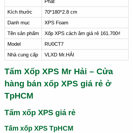
Phát
Kích thước
70*180*2.8 cm
Danh mục
XPS Foam
Tên sản phẩm
Xốp XPS cách âm giá rẻ 161.700₫
Model
RU0CT7
Nhà cung cấp
VLXD Mr.HẢI
Tấm Xốp XPS Mr Hải – Cửa
hàng bán xốp XPS giá rẻ ở
TpHCM
Tấm xốp XPS giá rẻ
Tấm xốp XPS TpHCM