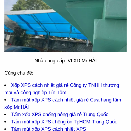
Nhà cung cấp: VLXD Mr.HẢI
Cùng chủ đề:
Xốp XPS cách nhiệt giá rẻ Công ty TNHH thương
mại và công nghiệp Tín Tâm
Tấm mút xốp XPS cách nhiệt giá rẻ Cửa hàng tấm
xốp Mr.HẢI
Tấm xốp XPS chống nóng giá rẻ Trung Quốc
Tấm mút xốp XPS chống ồn TpHCM Trung Quốc
Tấm mút xốp XPS cách nhiệt XPS