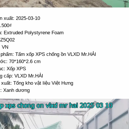
n xuất: 2025-03-10
4.500₫
ệu: Extruded Polystyrene Foam
8Z5Q02
: VN
 phẩm: Tấm xốp XPS chống ồn VLXD Mr.HẢI
ước: 70*160*2.6 cm
c: Xốp XPS
g cấp: VLXD Mr.HẢI
xuất: Tổng kho vật liệu Việt Hưng
: Xanh dương