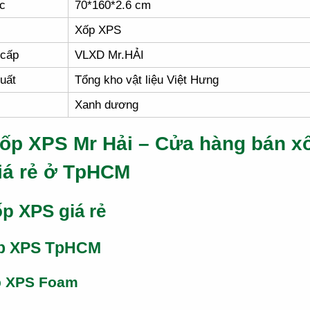
c
70*160*2.6 cm
Xốp XPS
 cấp
VLXD Mr.HẢI
uất
Tổng kho vật liệu Việt Hưng
Xanh dương
ốp XPS Mr Hải – Cửa hàng bán x
iá rẻ ở TpHCM
p XPS giá rẻ
p XPS TpHCM
p XPS Foam