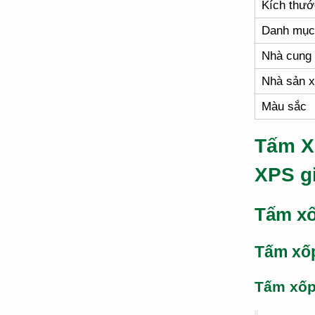
Kích thướ
Danh mục
Nhà cung
Nhà sản x
Màu sắc
Tấm X
XPS g
Tấm xố
Tấm xố
Tấm xố