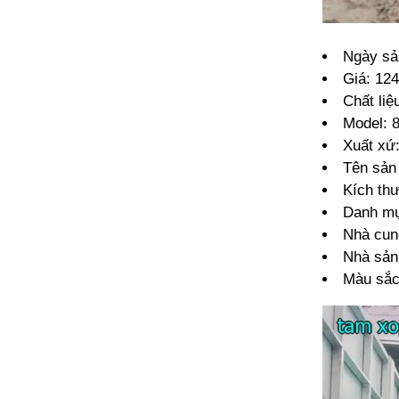
Ngày sả
Giá: 12
Chất li
Model: 
Xuất xứ
Tên sản
Kích th
Danh mụ
Nhà cun
Nhà sản 
Màu sắc