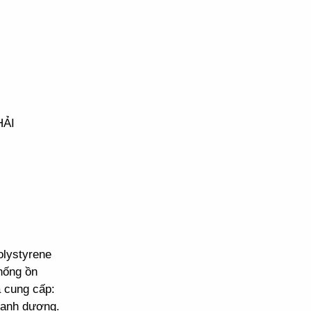
HẢI
olystyrene
hống ồn
 cung cấp:
Xanh dương.