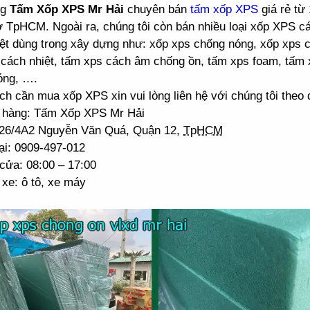
ng
Tấm Xốp XPS Mr Hải
chuyên bán
tấm xốp XPS
giá rẻ từ
ở TpHCM. Ngoài ra, chúng tôi còn bán nhiều loại xốp XPS 
ệt dùng trong xây dựng như: xốp xps chống nóng, xốp xps 
cách nhiệt, tấm xps cách âm chống ồn, tấm xps foam, tấm 
óng, ….
h cần mua xốp XPS xin vui lòng liên hệ với chúng tôi theo đ
 hàng: Tấm Xốp XPS Mr Hải
: 26/4A2 Nguyễn Văn Quá, Quận 12,
TpHCM
ại: 0909-497-012
cửa: 08:00 – 17:00
xe: ô tô, xe máy