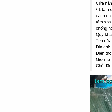
Cửa hà
/ 1 tấm 
cách nhi
tấm xps 
chống n
Quý khác
Tên cửa
Địa chỉ
Điện tho
Giờ mở 
Chỗ đậu 