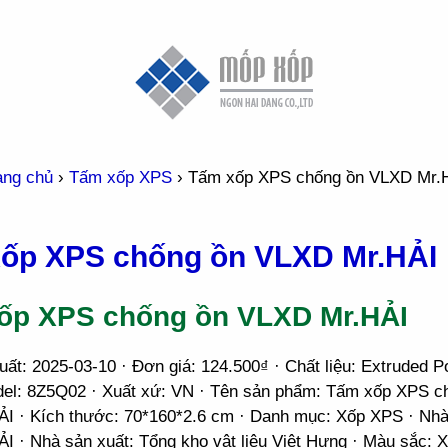
ang chủ
›
Tấm xốp XPS
›
Tấm xốp XPS chống ồn VLXD Mr.
ốp XPS chống ồn VLXD Mr.HẢI
ốp XPS chống ồn VLXD Mr.HẢI
ất: 2025-03-10 · Đơn giá: 124.500₫ · Chất liệu: Extruded P
el: 8Z5Q02 · Xuất xứ: VN · Tên sản phẩm: Tấm xốp XPS c
I · Kích thước: 70*160*2.6 cm · Danh mục: Xốp XPS · Nhà
I · Nhà sản xuất: Tổng kho vật liệu Việt Hưng · Màu sắc: 