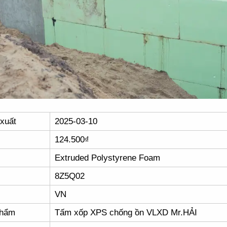
xuất
2025-03-10
124.500₫
Extruded Polystyrene Foam
8Z5Q02
VN
phẩm
Tấm xốp XPS chống ồn VLXD Mr.HẢI