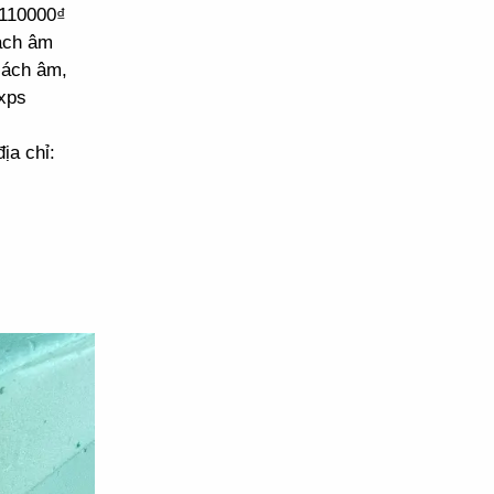
 110000₫
cách âm
cách âm,
xps
ịa chỉ: