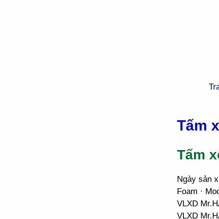
Tr
Tấm x
Tấm x
Ngày sản xu
Foam · Mod
VLXD Mr.HẢ
VLXD Mr.HẢ