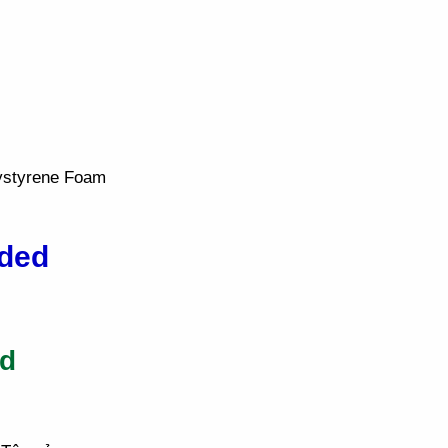
ystyrene Foam
ded
ed