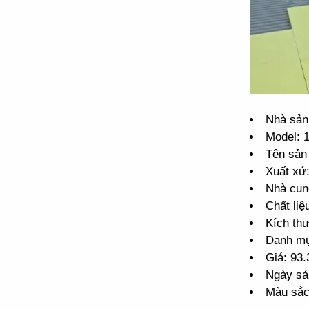
Nhà sản
Model:
Tên sản
Xuất xứ
Nhà cun
Chất li
Kích th
Danh m
Giá: 93
Ngày sả
Màu sắc