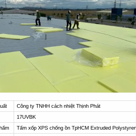
uất
Công ty TNHH cách nhiệt Thịnh Phát
17UVBK
phẩm
Tấm xốp XPS chống ồn TpHCM Extruded Polystyre