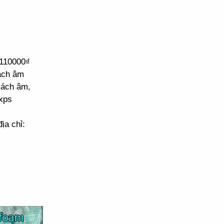
 110000₫
cách âm
cách âm,
xps
ịa chỉ: