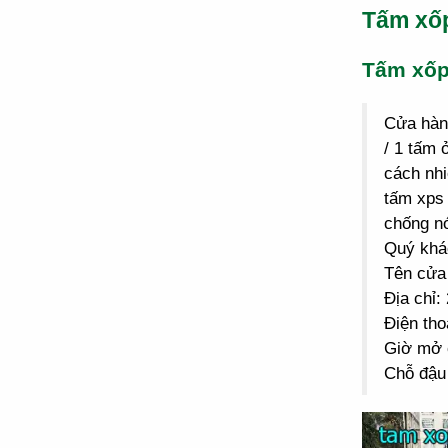
Tấm xố
Tấm xố
Cửa hà
/ 1 tấm 
cách nhi
tấm xps 
chống n
Quý khác
Tên cửa
Địa chỉ
Điện tho
Giờ mở 
Chỗ đậu 