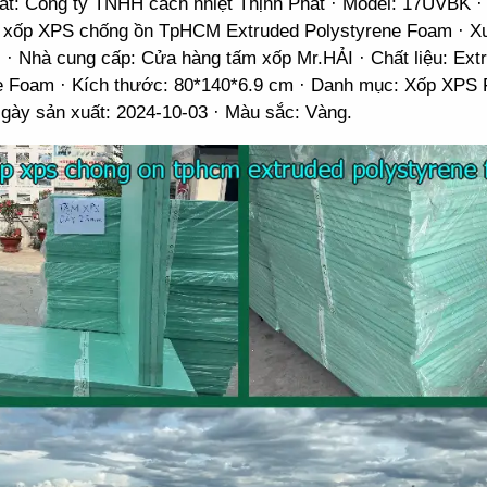
ất: Công ty TNHH cách nhiệt Thịnh Phát · Model: 17UVBK ·
xốp XPS chống ồn TpHCM Extruded Polystyrene Foam · Xu
 · Nhà cung cấp: Cửa hàng tấm xốp Mr.HẢI · Chất liệu: Ext
e Foam · Kích thước: 80*140*6.9 cm · Danh mục: Xốp XPS 
Ngày sản xuất: 2024-10-03 · Màu sắc: Vàng.