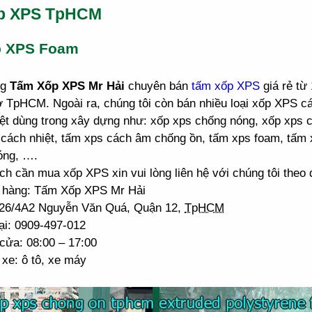
p XPS TpHCM
p XPS Foam
ng
Tấm Xốp XPS Mr Hải
chuyên bán
tấm xốp XPS
giá rẻ từ
ở TpHCM. Ngoài ra, chúng tôi còn bán nhiều loại xốp XPS 
ệt dùng trong xây dựng như: xốp xps chống nóng, xốp xps 
cách nhiệt, tấm xps cách âm chống ồn, tấm xps foam, tấm 
óng, ….
h cần mua xốp XPS xin vui lòng liên hệ với chúng tôi theo đ
 hàng: Tấm Xốp XPS Mr Hải
: 26/4A2 Nguyễn Văn Quá, Quận 12,
TpHCM
ại: 0909-497-012
cửa: 08:00 – 17:00
xe: ô tô, xe máy