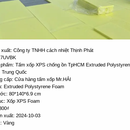
 xuất: Công ty TNHH cách nhiệt Thịnh Phát
 17UVBK
 phẩm: Tấm xốp XPS chống ồn TpHCM Extruded Polystyre
: Trung Quốc
g cấp: Cửa hàng tấm xốp Mr.HẢI
ệu: Extruded Polystyrene Foam
ước: 80*140*6.9 cm
ục: Xốp XPS Foam
.300₫
n xuất: 2024-10-03
: Vàng