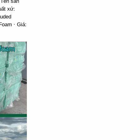
 Tên sản
ất xứ:
ruded
Foam · Giá: