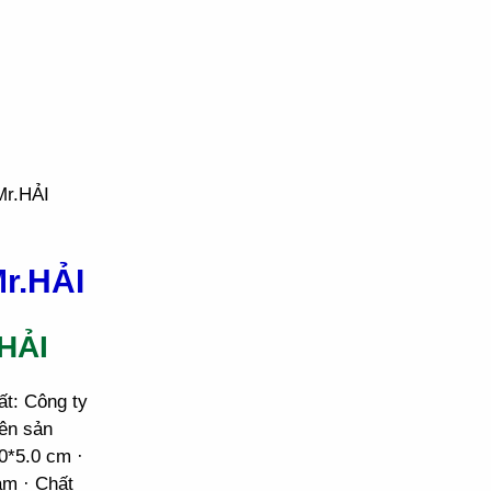
Mr.HẢI
r.HẢI
HẢI
ất: Công ty
ên sản
0*5.0 cm ·
am · Chất