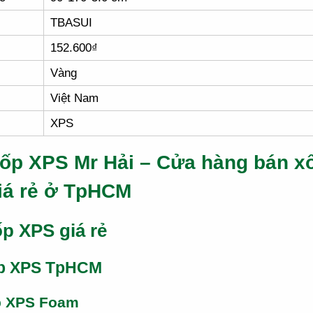
TBASUI
152.600₫
Vàng
Việt Nam
XPS
ốp XPS Mr Hải – Cửa hàng bán x
iá rẻ ở TpHCM
p XPS giá rẻ
p XPS TpHCM
p XPS Foam