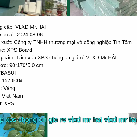
g cấp: VLXD Mr.HẢI
n xuất: 2024-08-06
 xuất: Công ty TNHH thương mại và công nghiệp Tín Tâm
c: XPS Board
 phẩm: Tấm xốp XPS chống ồn giá rẻ VLXD Mr.HẢI
ước: 90*170*5.0 cm
TBASUI
: 152.600₫
: Vàng
: Việt Nam
u: XPS