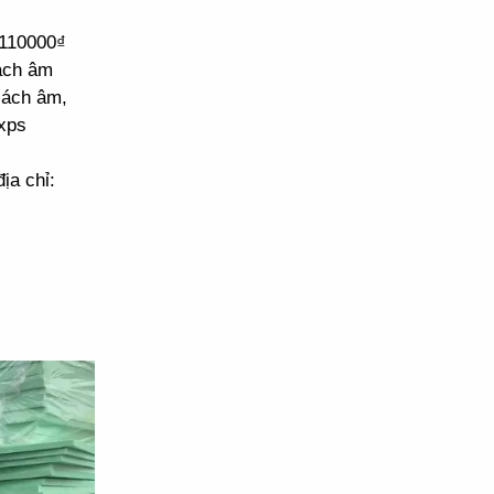
 110000₫
cách âm
cách âm,
xps
ịa chỉ: