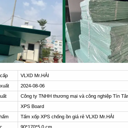
 cấp
VLXD Mr.HẢI
xuất
2024-08-06
uất
Công ty TNHH thương mại và công nghiệp Tín T
XPS Board
phẩm
Tấm xốp XPS chống ồn giá rẻ VLXD Mr.HẢI
c
90*170*5.0 cm