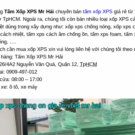
ng
Tấm Xốp XPS Mr Hải
chuyên bán
tấm xốp XPS
giá rẻ từ
ở TpHCM. Ngoài ra, chúng tôi còn bán nhiều loại xốp XPS 
ệt dùng trong xây dựng như: xốp xps chống nóng, xốp xps 
cách nhiệt, tấm xps cách âm chống ồn, tấm xps foam, tấm 
óng, ….
h cần mua xốp XPS xin vui lòng liên hệ với chúng tôi theo đ
 hàng: Tấm Xốp XPS Mr Hải
: 26/4A2 Nguyễn Văn Quá, Quận 12,
TpHCM
ại: 0909-497-012
cửa: 08:00 – 17:00
xe: ô tô, xe máy