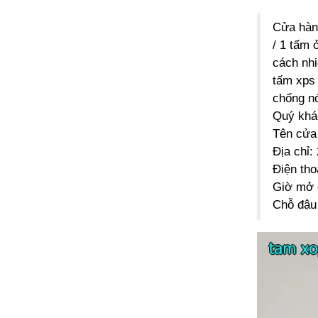
Cửa hà
/ 1 tấm 
cách nhi
tấm xps 
chống n
Quý khác
Tên cửa
Địa chỉ
Điện tho
Giờ mở 
Chỗ đậu 