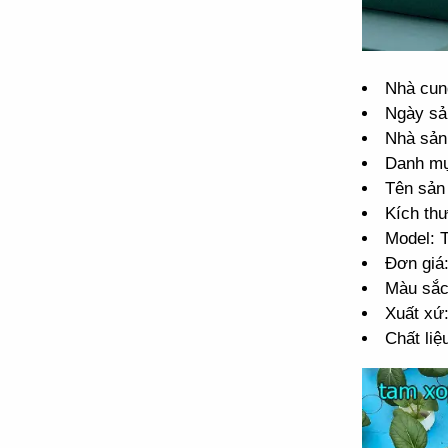
Nhà cun
Ngày sả
Nhà sản
Danh mụ
Tên sản
Kích th
Model: 
Đơn giá
Màu sắc
Xuất xứ
Chất liệ