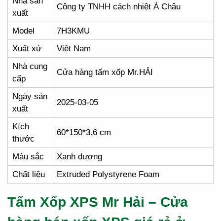
Nhà sản
Công ty TNHH cách nhiệt Á Châu
xuất
Model
7H3KMU
Xuất xứ
Việt Nam
Nhà cung
Cửa hàng tấm xốp Mr.HẢI
cấp
Ngày sản
2025-03-05
xuất
Kích
60*150*3.6 cm
thước
Màu sắc
Xanh dương
Chất liệu
Extruded Polystyrene Foam
Tấm Xốp XPS Mr Hải – Cửa