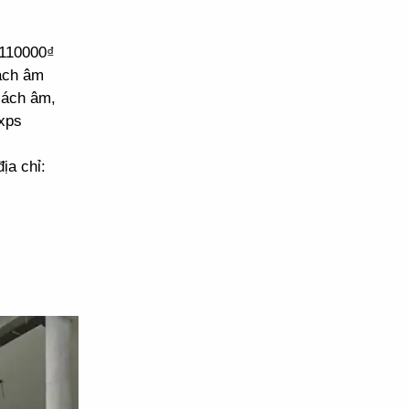
 110000₫
cách âm
cách âm,
xps
ịa chỉ: