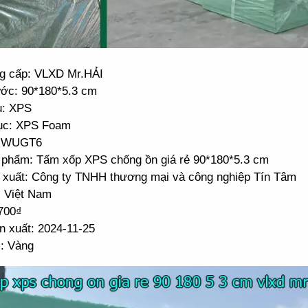
g cấp: VLXD Mr.HẢI
ước: 90*180*5.3 cm
u: XPS
ục: XPS Foam
 JWUGT6
 phẩm: Tấm xốp XPS chống ồn giá rẻ 90*180*5.3 cm
 xuất: Công ty TNHH thương mại và công nghiệp Tín Tâm
: Việt Nam
.700₫
n xuất: 2024-11-25
: Vàng