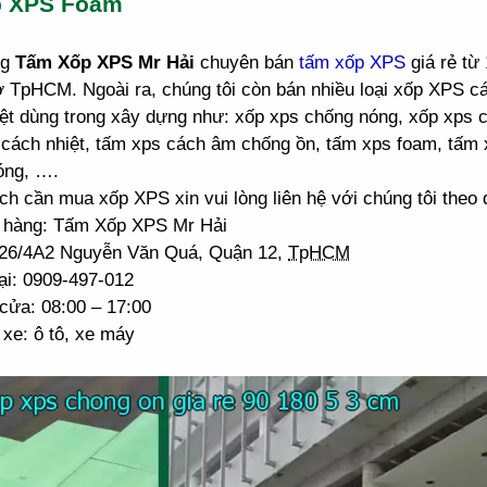
p XPS Foam
ng
Tấm Xốp XPS Mr Hải
chuyên bán
tấm xốp XPS
giá rẻ từ
ở TpHCM. Ngoài ra, chúng tôi còn bán nhiều loại xốp XPS 
ệt dùng trong xây dựng như: xốp xps chống nóng, xốp xps 
cách nhiệt, tấm xps cách âm chống ồn, tấm xps foam, tấm 
óng, ….
h cần mua xốp XPS xin vui lòng liên hệ với chúng tôi theo đ
 hàng: Tấm Xốp XPS Mr Hải
: 26/4A2 Nguyễn Văn Quá, Quận 12,
TpHCM
ại: 0909-497-012
cửa: 08:00 – 17:00
xe: ô tô, xe máy