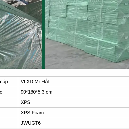
 cấp
VLXD Mr.HẢI
c
90*180*5.3 cm
XPS
XPS Foam
JWUGT6