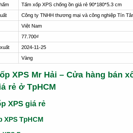
phẩm
Tấm xốp XPS chống ồn giá rẻ 90*180*5.3 cm
uất
Công ty TNHH thương mại và công nghiệp Tín T
Việt Nam
77.700₫
xuất
2024-11-25
Vàng
ốp XPS Mr Hải – Cửa hàng bán x
iá rẻ ở TpHCM
p XPS giá rẻ
p XPS TpHCM