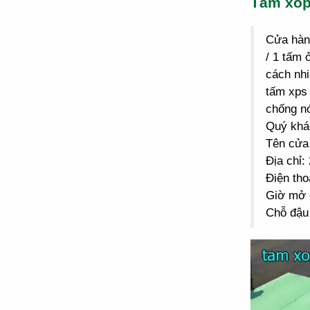
Tấm xố
Cửa hà
/ 1 tấm 
cách nhi
tấm xps 
chống n
Quý khác
Tên cửa
Địa chỉ
Điện tho
Giờ mở 
Chỗ đậu 