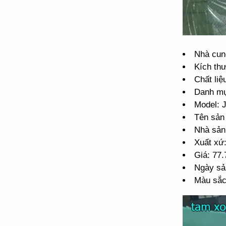
Nhà cun
Kích th
Chất liệ
Danh m
Model:
Tên sản
Nhà sản
Xuất xứ
Giá: 77
Ngày sả
Màu sắc