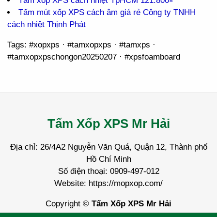
Tấm xốp XPS cách nhiệt TpHCM 121.800₫
Tấm mút xốp XPS cách âm giá rẻ Công ty TNHH
cách nhiệt Thịnh Phát
Tags: #xopxps · #tamxopxps · #tamxps ·
#tamxopxpschongon20250207 · #xpsfoamboard
Tấm Xốp XPS Mr Hải
Địa chỉ: 26/4A2 Nguyễn Văn Quá, Quận 12, Thành phố
Hồ Chí Minh
Số điện thoại: 0909-497-012
Website: https://mopxop.com/
Copyright ©
Tấm Xốp XPS Mr Hải