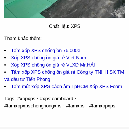
Chất liệu: XPS
Tham khảo thêm:
Tấm xốp XPS chống ồn 76.000₫
Xốp XPS chống ồn giá rẻ Viet Nam
Xốp XPS chống ồn giá rẻ VLXD Mr.HẢI
Tấm xốp XPS chống ồn giá rẻ Công ty TNHH SX TM
và đầu tư Tiến Phong
Tấm mút xốp XPS cách âm TpHCM Xốp XPS Foam
Tags: #xopxps · #xpsfoamboard ·
#tamxopxpschongnongxps · #tamxps · #tamxopxps