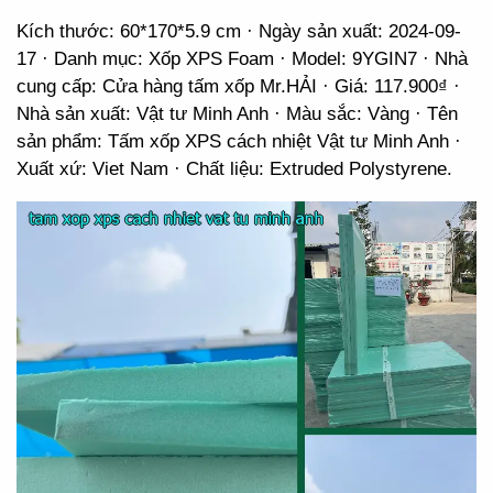
Kích thước: 60*170*5.9 cm · Ngày sản xuất: 2024-09-
17 · Danh mục: Xốp XPS Foam · Model: 9YGIN7 · Nhà
cung cấp: Cửa hàng tấm xốp Mr.HẢI · Giá: 117.900₫ ·
Nhà sản xuất: Vật tư Minh Anh · Màu sắc: Vàng · Tên
sản phẩm: Tấm xốp XPS cách nhiệt Vật tư Minh Anh ·
Xuất xứ: Viet Nam · Chất liệu: Extruded Polystyrene.