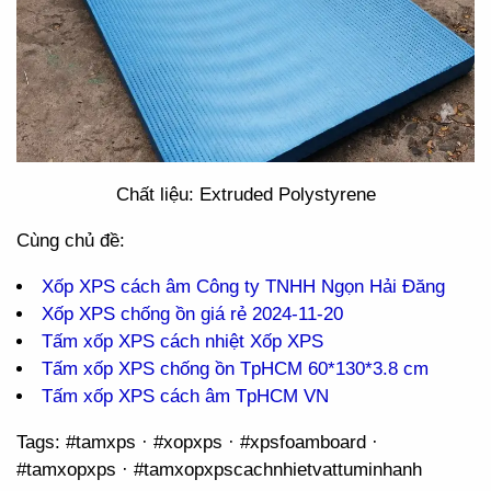
Chất liệu: Extruded Polystyrene
Cùng chủ đề:
Xốp XPS cách âm Công ty TNHH Ngọn Hải Đăng
Xốp XPS chống ồn giá rẻ 2024-11-20
Tấm xốp XPS cách nhiệt Xốp XPS
Tấm xốp XPS chống ồn TpHCM 60*130*3.8 cm
Tấm xốp XPS cách âm TpHCM VN
Tags: #tamxps · #xopxps · #xpsfoamboard ·
#tamxopxps · #tamxopxpscachnhietvattuminhanh