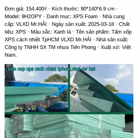
Đơn giá: 154.400₫ · Kích thước: 90*140*6.9 cm ·
Model: 9H2OPY · Danh mục: XPS Foam · Nhà cung
cấp: VLXD Mr.HẢI · Ngày sản xuất: 2025-03-18 · Chất
liệu: XPS · Màu sắc: Xanh lá · Tên sản phẩm: Tấm xốp
XPS cách nhiệt TpHCM VLXD Mr.HẢI · Nhà sản xuất:
Công ty TNHH SX TM nhựa Tiến Phong · Xuất xứ: Việt
Nam.