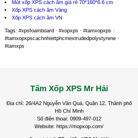
Mút xốp XPS cách âm giá rẻ 70*160*6.6 cm
Xốp XPS cách âm Vàng
Xốp XPS cách âm VN
Tags: #xpsfoamboard · #xopxps · #tamxopxps ·
#tamxopxpscachnhiettphcmextrudedpolystyrene ·
#tamxps
Tấm Xốp XPS Mr Hải
Địa chỉ: 26/4A2 Nguyễn Văn Quá, Quận 12, Thành phố
Hồ Chí Minh
Số điện thoại: 0909-497-012
Website: https://mopxop.com/