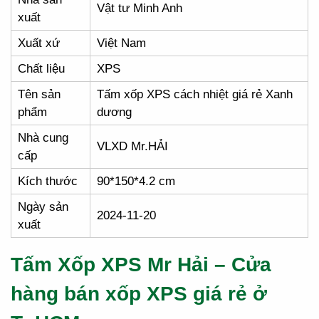
Vật tư Minh Anh
xuất
Xuất xứ
Việt Nam
Chất liệu
XPS
Tên sản
Tấm xốp XPS cách nhiệt giá rẻ Xanh
phẩm
dương
Nhà cung
VLXD Mr.HẢI
cấp
Kích thước
90*150*4.2 cm
Ngày sản
2024-11-20
xuất
Tấm Xốp XPS Mr Hải – Cửa
hàng bán xốp XPS giá rẻ ở