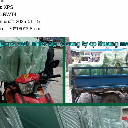
nh
u: XPS
 0LRWT4
n xuất: 2025-01-15
ước: 70*180*3.8 cm