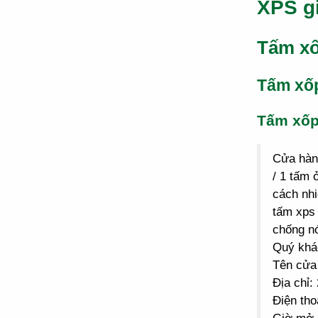
XPS g
Tấm xố
Tấm xố
Tấm xố
Cửa hà
/ 1 tấm 
cách nhi
tấm xps 
chống n
Quý khác
Tên cửa
Địa chỉ
Điện tho