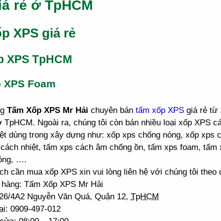
iá rẻ ở TpHCM
p XPS giá rẻ
p XPS TpHCM
p XPS Foam
ng
Tấm Xốp XPS Mr Hải
chuyên bán
tấm xốp XPS
giá rẻ từ
ở TpHCM. Ngoài ra, chúng tôi còn bán nhiều loại xốp XPS 
ệt dùng trong xây dựng như: xốp xps chống nóng, xốp xps 
cách nhiệt, tấm xps cách âm chống ồn, tấm xps foam, tấm 
óng, ….
h cần mua xốp XPS xin vui lòng liên hệ với chúng tôi theo đ
 hàng: Tấm Xốp XPS Mr Hải
: 26/4A2 Nguyễn Văn Quá, Quận 12,
TpHCM
ại: 0909-497-012