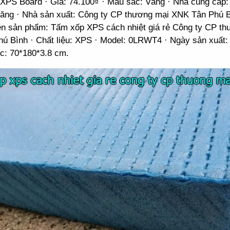
XPS Board · Giá: 74.100₫ · Màu sắc: Vàng · Nhà cung cấp:
ăng · Nhà sản xuất: Công ty CP thương mại XNK Tân Phú B
ên sản phẩm: Tấm xốp XPS cách nhiệt giá rẻ Công ty CP t
ú Bình · Chất liệu: XPS · Model: 0LRWT4 · Ngày sản xuất:
ớc: 70*180*3.8 cm.