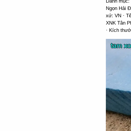
Danh mục: 
Ngọn Hải Đ
xứ: VN · T
XNK Tân Ph
· Kích thư