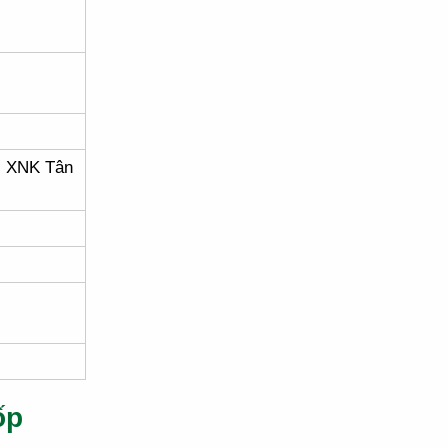
i XNK Tân
ốp