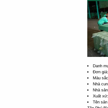
Danh mụ
Đơn giá
Màu sắc
Nhà cun
Nhà sản
Xuất xứ
Tên sản