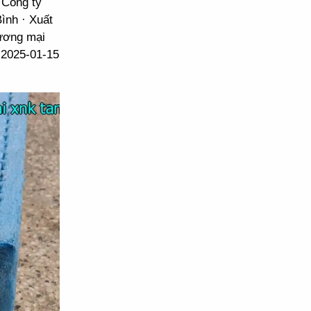
 Công ty
ình · Xuất
hương mại
 2025-01-15