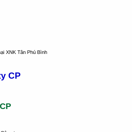
mại XNK Tân Phú Bình
ty CP
 CP