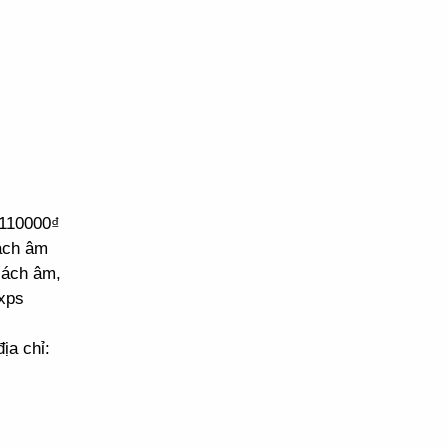
 110000₫
cách âm
cách âm,
xps
ịa chỉ: