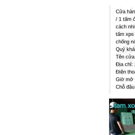
Cửa hà
/ 1 tấm 
cách nhi
tấm xps 
chống n
Quý khác
Tên cửa
Địa chỉ
Điện tho
Giờ mở 
Chỗ đậu 