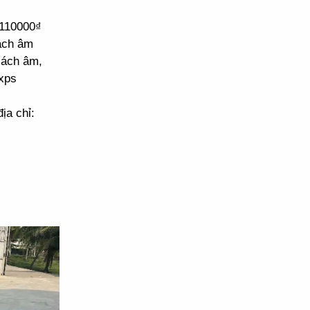
 110000₫
cách âm
cách âm,
xps
ịa chỉ: