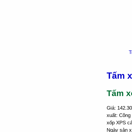
T
Tấm x
Tấm x
Giá: 142.3
xuất: Công
xốp XPS cá
Ngày sản x