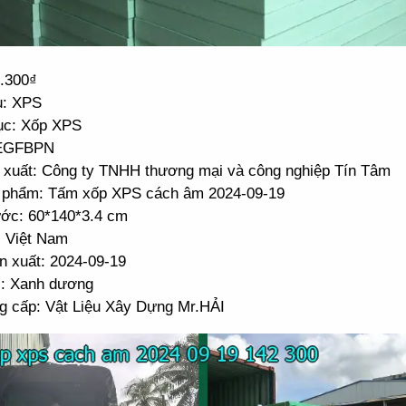
2.300₫
u: XPS
c: Xốp XPS
 EGFBPN
 xuất: Công ty TNHH thương mại và công nghiệp Tín Tâm
 phẩm: Tấm xốp XPS cách âm 2024-09-19
ước: 60*140*3.4 cm
: Việt Nam
n xuất: 2024-09-19
: Xanh dương
g cấp: Vật Liệu Xây Dựng Mr.HẢI