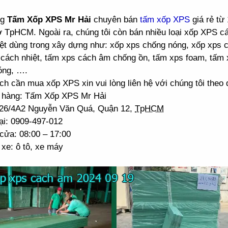
ng
Tấm Xốp XPS Mr Hải
chuyên bán
tấm xốp XPS
giá rẻ từ
ở TpHCM. Ngoài ra, chúng tôi còn bán nhiều loại xốp XPS 
ệt dùng trong xây dựng như: xốp xps chống nóng, xốp xps 
cách nhiệt, tấm xps cách âm chống ồn, tấm xps foam, tấm 
óng, ….
h cần mua xốp XPS xin vui lòng liên hệ với chúng tôi theo đ
 hàng: Tấm Xốp XPS Mr Hải
: 26/4A2 Nguyễn Văn Quá, Quận 12,
TpHCM
ại: 0909-497-012
cửa: 08:00 – 17:00
xe: ô tô, xe máy