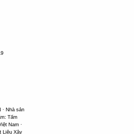
19
N · Nhà sản
hẩm: Tấm
Việt Nam ·
t Liệu Xây