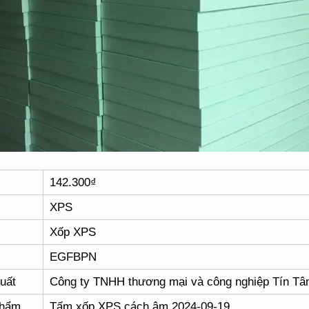
142.300₫
XPS
Xốp XPS
EGFBPN
uất
Công ty TNHH thương mại và công nghiệp Tín T
phẩm
Tấm xốp XPS cách âm 2024-09-19