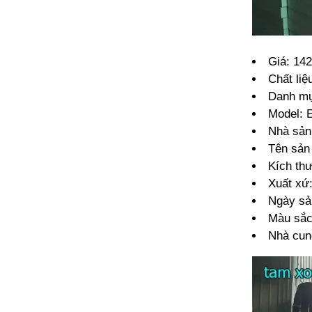
Giá: 14
Chất liệ
Danh mụ
Model:
Nhà sản
Tên sản
Kích th
Xuất xứ
Ngày sả
Màu sắc
Nhà cun