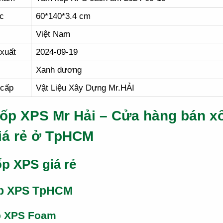
c
60*140*3.4 cm
Việt Nam
xuất
2024-09-19
Xanh dương
 cấp
Vật Liệu Xây Dựng Mr.HẢI
ốp XPS Mr Hải – Cửa hàng bán x
iá rẻ ở TpHCM
p XPS giá rẻ
p XPS TpHCM
p XPS Foam