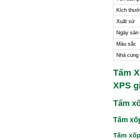
Kích thướ
Xuất xứ
Ngày sản 
Màu sắc
Nhà cung
Tấm X
XPS g
Tấm xố
Tấm xố
Tấm xố