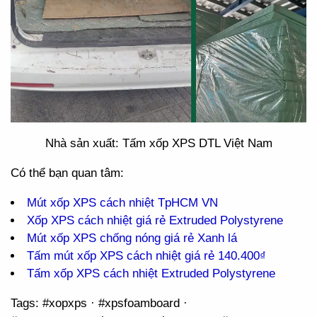
Nhà sản xuất: Tấm xốp XPS DTL Việt Nam
Có thể bạn quan tâm:
Mút xốp XPS cách nhiệt TpHCM VN
Xốp XPS cách nhiệt giá rẻ Extruded Polystyrene
Mút xốp XPS chống nóng giá rẻ Xanh lá
Tấm mút xốp XPS cách nhiệt giá rẻ 140.400₫
Tấm xốp XPS cách nhiệt Extruded Polystyrene
Tags: #xopxps · #xpsfoamboard ·