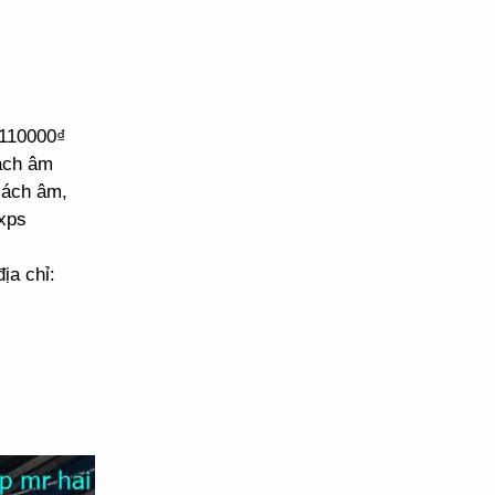
 110000₫
cách âm
cách âm,
xps
ịa chỉ: