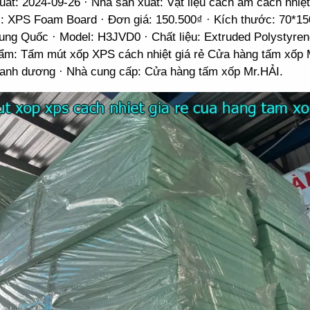
uất: 2024-09-26 · Nhà sản xuất: Vật liệu cách âm cách nhiệ
: XPS Foam Board · Đơn giá: 150.500₫ · Kích thước: 70*15
rung Quốc · Model: H3JVD0 · Chất liệu: Extruded Polystyre
ẩm: Tấm mút xốp XPS cách nhiệt giá rẻ Cửa hàng tấm xốp 
anh dương · Nhà cung cấp: Cửa hàng tấm xốp Mr.HẢI.