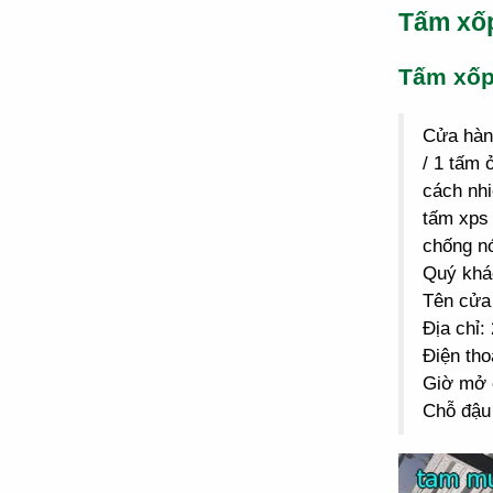
Tấm xố
Tấm xố
Cửa hà
/ 1 tấm 
cách nhi
tấm xps 
chống n
Quý khác
Tên cửa
Địa chỉ
Điện tho
Giờ mở 
Chỗ đậu 