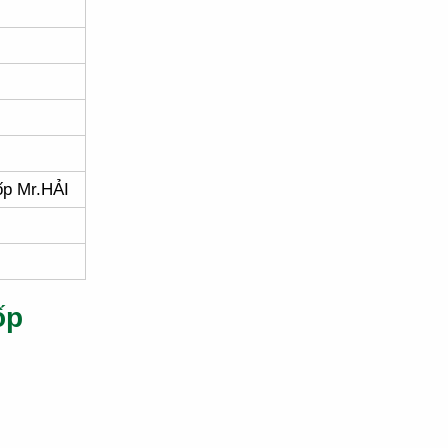
ốp Mr.HẢI
ốp