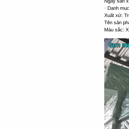
Ngày sản x
· Danh mục
Xuất xứ: T
Tên sản ph
Màu sắc: X