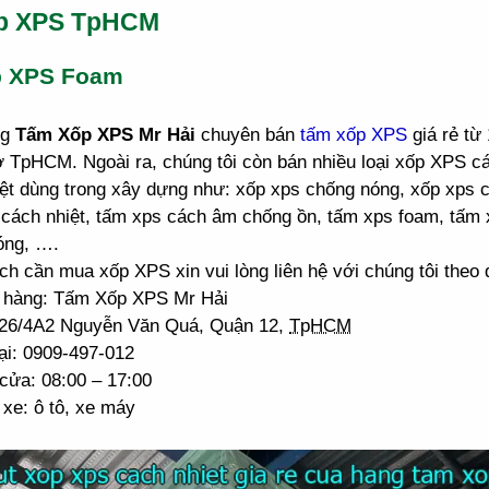
p XPS TpHCM
p XPS Foam
ng
Tấm Xốp XPS Mr Hải
chuyên bán
tấm xốp XPS
giá rẻ từ
ở TpHCM. Ngoài ra, chúng tôi còn bán nhiều loại xốp XPS 
ệt dùng trong xây dựng như: xốp xps chống nóng, xốp xps 
cách nhiệt, tấm xps cách âm chống ồn, tấm xps foam, tấm 
óng, ….
h cần mua xốp XPS xin vui lòng liên hệ với chúng tôi theo đ
 hàng: Tấm Xốp XPS Mr Hải
: 26/4A2 Nguyễn Văn Quá, Quận 12,
TpHCM
ại: 0909-497-012
cửa: 08:00 – 17:00
xe: ô tô, xe máy