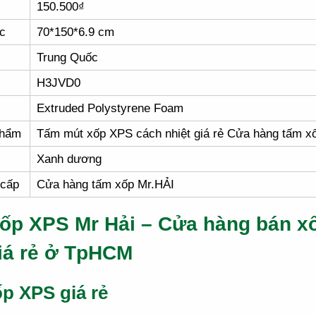
150.500₫
c
70*150*6.9 cm
Trung Quốc
H3JVD0
Extruded Polystyrene Foam
phẩm
Tấm mút xốp XPS cách nhiệt giá rẻ Cửa hàng tấm x
Xanh dương
 cấp
Cửa hàng tấm xốp Mr.HẢI
ốp XPS Mr Hải – Cửa hàng bán x
iá rẻ ở TpHCM
p XPS giá rẻ