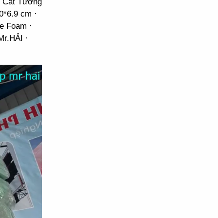
t Cát Tường
0*6.9 cm ·
ne Foam ·
Mr.HẢI ·