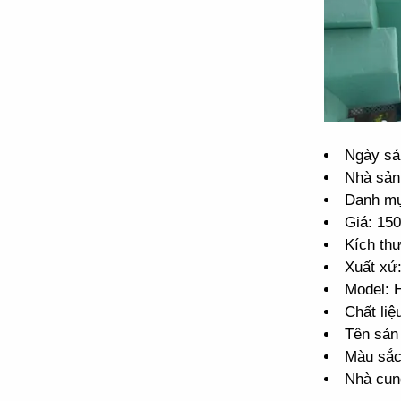
Ngày sả
Nhà sản
Danh mụ
Giá: 15
Kích th
Xuất xứ
Model: 
Chất li
Tên sản
Màu sắc
Nhà cun