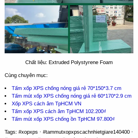
Chất liệu: Extruded Polystyrene Foam
Cùng chuyên mục:
Tấm xốp XPS chống nóng giá rẻ 70*150*3.7 cm
Tấm mút xốp XPS chống nóng giá rẻ 60*170*2.9 cm
Xốp XPS cách âm TpHCM VN
Tấm xốp XPS cách âm TpHCM 102.200₫
Tấm mút xốp XPS chống ồn TpHCM 97.800₫
Tags: #xopxps · #tammutxopxpscachnhietgiare140400 ·