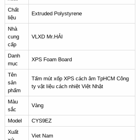
Chất
Extruded Polystyrene
liệu
Nhà
cung
VLXD Mr.HẢI
cấp
Danh
XPS Foam Board
mục
Tên
Tấm mút xốp XPS cách âm TpHCM Công
sản
ty vật liệu cách nhiệt Việt Nhật
phẩm
Màu
Vàng
sắc
Model
CYS9EZ
Xuất
Viet Nam
xứ