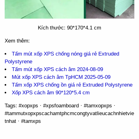
Kích thước: 90*170*4.1 cm
Xem thêm:
Tấm mút xốp XPS chống nóng giá rẻ Extruded
Polystyrene
Tấm mút xốp XPS cách âm 2024-08-09
Mút xốp XPS cách âm TpHCM 2025-05-09
Tấm xốp XPS chống ồn giá rẻ Extruded Polystyrene
Xốp XPS cách âm 90*120*5.4 cm
Tags: #xopxps · #xpsfoamboard · #tamxopxps ·
#tammutxopxpscachamtphcmcongtyvatlieucachnhietvie
tnhat · #tamxps