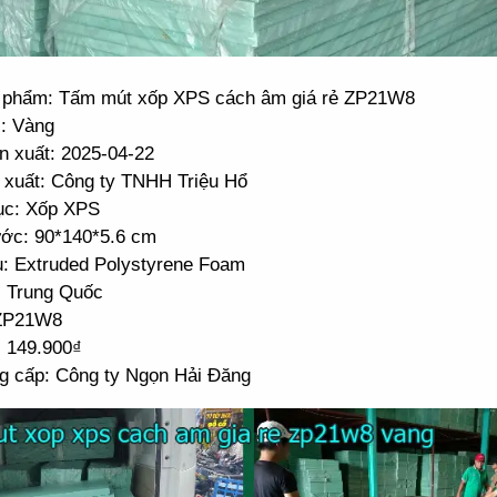
 phẩm: Tấm mút xốp XPS cách âm giá rẻ ZP21W8
: Vàng
n xuất: 2025-04-22
 xuất: Công ty TNHH Triệu Hổ
c: Xốp XPS
ước: 90*140*5.6 cm
ệu: Extruded Polystyrene Foam
: Trung Quốc
 ZP21W8
: 149.900₫
g cấp: Công ty Ngọn Hải Đăng