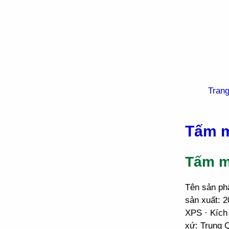
Tran
Tấm m
Tấm m
Tên sản ph
sản xuất: 
XPS · Kích
xứ: Trung 