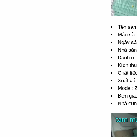
Tên sản
Màu sắc
Ngày sả
Nhà sản
Danh mụ
Kích th
Chất li
Xuất xứ
Model:
Đơn giá
Nhà cun