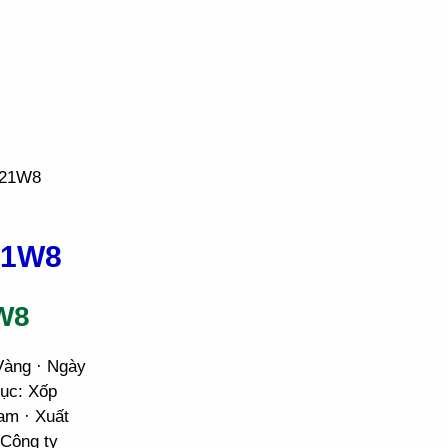
P21W8
21W8
W8
Vàng · Ngày
mục: Xốp
am · Xuất
 Công ty