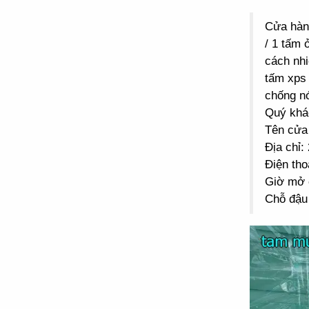
Cửa hà
/ 1 tấm 
cách nhi
tấm xps 
chống n
Quý khác
Tên cửa
Địa chỉ
Điện tho
Giờ mở 
Chỗ đậu 