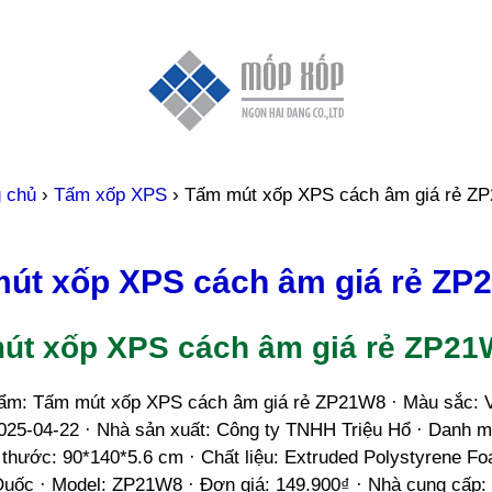
g chủ
›
Tấm xốp XPS
›
Tấm mút xốp XPS cách âm giá rẻ Z
út xốp XPS cách âm giá rẻ ZP
út xốp XPS cách âm giá rẻ ZP21
ẩm: Tấm mút xốp XPS cách âm giá rẻ ZP21W8 · Màu sắc: 
2025-04-22 · Nhà sản xuất: Công ty TNHH Triệu Hổ · Danh 
 thước: 90*140*5.6 cm · Chất liệu: Extruded Polystyrene Fo
Quốc · Model: ZP21W8 · Đơn giá: 149.900₫ · Nhà cung cấp: