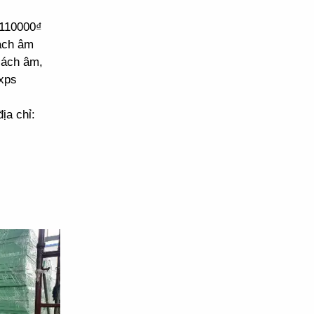
 110000₫
cách âm
cách âm,
xps
ịa chỉ: