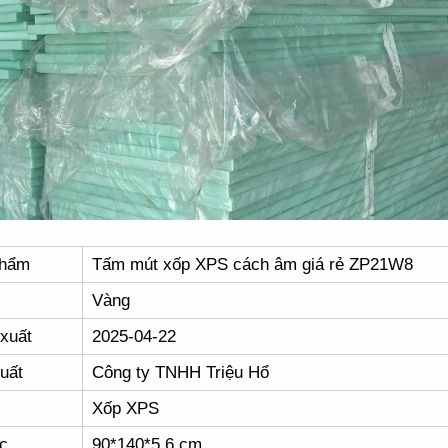
phẩm
Tấm mút xốp XPS cách âm giá rẻ ZP21W8
Vàng
xuất
2025-04-22
uất
Công ty TNHH Triệu Hổ
Xốp XPS
c
90*140*5.6 cm