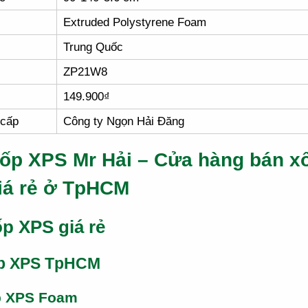
Extruded Polystyrene Foam
Trung Quốc
ZP21W8
149.900₫
 cấp
Công ty Ngọn Hải Đăng
ốp XPS Mr Hải – Cửa hàng bán x
iá rẻ ở TpHCM
p XPS giá rẻ
p XPS TpHCM
p XPS Foam