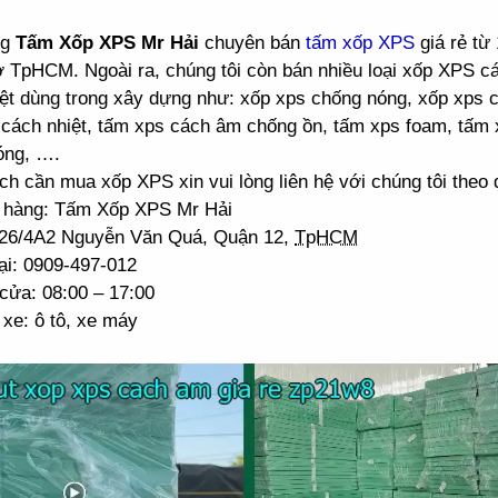
ng
Tấm Xốp XPS Mr Hải
chuyên bán
tấm xốp XPS
giá rẻ từ
ở TpHCM. Ngoài ra, chúng tôi còn bán nhiều loại xốp XPS 
ệt dùng trong xây dựng như: xốp xps chống nóng, xốp xps 
cách nhiệt, tấm xps cách âm chống ồn, tấm xps foam, tấm 
óng, ….
h cần mua xốp XPS xin vui lòng liên hệ với chúng tôi theo đ
 hàng: Tấm Xốp XPS Mr Hải
: 26/4A2 Nguyễn Văn Quá, Quận 12,
TpHCM
ại: 0909-497-012
cửa: 08:00 – 17:00
xe: ô tô, xe máy