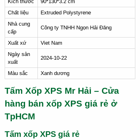
Kích thước
90*130*3.2 cm
Chất liệu
Extruded Polystyrene
Nhà cung
Công ty TNHH Ngọn Hải Đăng
cấp
Xuất xứ
Viet Nam
Ngày sản
2024-10-22
xuất
Màu sắc
Xanh dương
Tấm Xốp XPS Mr Hải – Cửa
hàng bán xốp XPS giá rẻ ở
TpHCM
Tấm xốp XPS giá rẻ