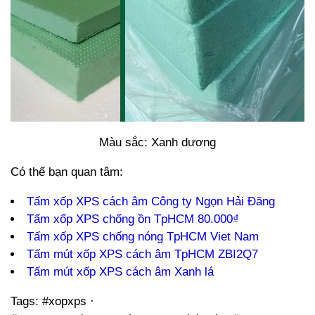
Màu sắc: Xanh dương
Có thể bạn quan tâm:
Tấm xốp XPS cách âm Công ty Ngọn Hải Đăng
Tấm xốp XPS chống ồn TpHCM 80.000₫
Tấm xốp XPS chống nóng TpHCM Viet Nam
Tấm mút xốp XPS cách âm TpHCM ZBI2Q7
Tấm mút xốp XPS cách âm Xanh lá
Tags: #xopxps ·