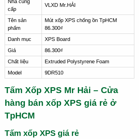
Nhà cung
VLXD Mr.HẢI
cấp
Tên sản
Mút xốp XPS chống ồn TpHCM
phẩm
86.300₫
Danh mục
XPS Board
Giá
86.300₫
Chất liệu
Extruded Polystyrene Foam
Model
9DR510
Tấm Xốp XPS Mr Hải – Cửa
hàng bán xốp XPS giá rẻ ở
TpHCM
Tấm xốp XPS giá rẻ