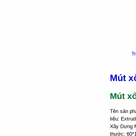
T
Mút x
Mút x
Tên sản ph
liệu: Extru
Xây Dựng M
thước: 60*