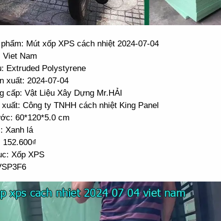
 phẩm: Mút xốp XPS cách nhiệt 2024-07-04
: Viet Nam
u: Extruded Polystyrene
n xuất: 2024-07-04
g cấp: Vật Liệu Xây Dựng Mr.HẢI
 xuất: Công ty TNHH cách nhiệt King Panel
ước: 60*120*5.0 cm
: Xanh lá
: 152.600₫
c: Xốp XPS
VSP3F6