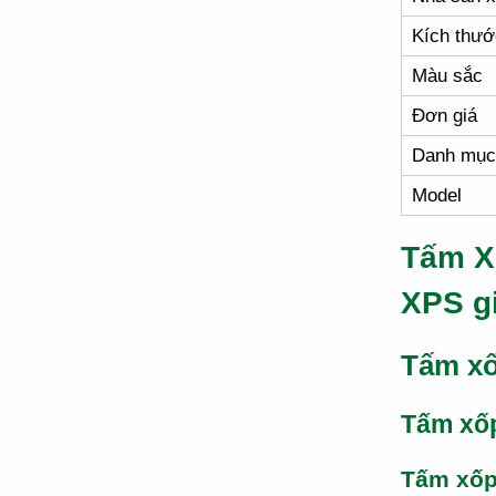
Kích thướ
Màu sắc
Đơn giá
Danh mục
Model
Tấm X
XPS g
Tấm xố
Tấm xố
Tấm xố