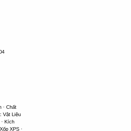
04
m · Chất
: Vật Liệu
 · Kích
 Xốp XPS ·