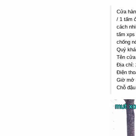
Cửa hà
/ 1 tấm 
cách nhi
tấm xps 
chống n
Quý khác
Tên cửa
Địa chỉ
Điện tho
Giờ mở 
Chỗ đậu 