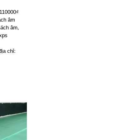
 110000₫
cách âm
cách âm,
xps
ịa chỉ: