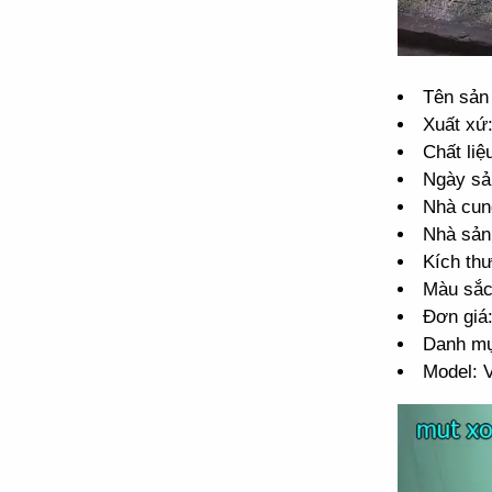
Tên sản
Xuất xứ
Chất liệ
Ngày sả
Nhà cun
Nhà sản
Kích th
Màu sắc
Đơn giá
Danh mụ
Model: 