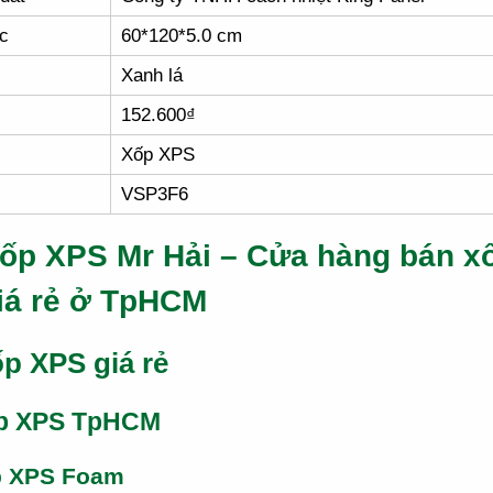
c
60*120*5.0 cm
Xanh lá
152.600₫
Xốp XPS
VSP3F6
ốp XPS Mr Hải – Cửa hàng bán x
iá rẻ ở TpHCM
p XPS giá rẻ
p XPS TpHCM
p XPS Foam