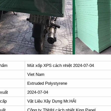
phẩm
Mút xốp XPS cách nhiệt 2024-07-04
Viet Nam
Extruded Polystyrene
xuất
2024-07-04
 cấp
Vật Liệu Xây Dựng Mr.HẢI
uất
Công ty TNHH cách nhiệt King Panel