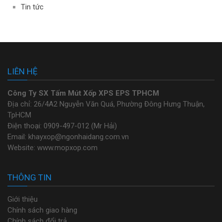
Tin tức
LIÊN HỆ
Công Ty SX Tấm Mút Xốp XPS EPS TPHCM
Địa chỉ: 26/4A2 Nguyễn Văn Quá, Phường Đông Hưng Thuận,
TpHCM
Điện thoại: 0909-497-012 (Mr Hải)
Email: khayxop@ngonhaidang.com.vn
Website: www.mopxop.com
THÔNG TIN
Giới thiệu
Chính sách giao hàng
Chính sách đổi trả