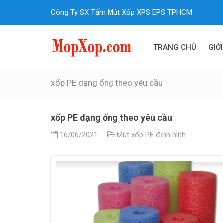
Công Ty SX Tấm Mút Xốp XPS EPS TPHCM
TRANG CHỦ
GIỚI
xốp PE dạng ống theo yêu cầu
xốp PE dạng ống theo yêu cầu
16/06/2021
Mút xốp PE định hình