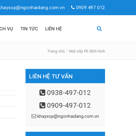
khayxop@ngonhaidang.com.vn
0909 497 012
ỊCH VỤ
TIN TỨC
LIÊN HỆ
Trang chủ
Mút xốp PE định hình
LIÊN HỆ TƯ VẤN
0938-497-012
0909-497-012
khayxop@ngonhaidang.com.vn