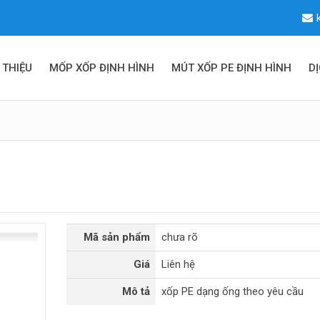
 THIỆU
MỐP XỐP ĐỊNH HÌNH
MÚT XỐP PE ĐỊNH HÌNH
D
Mã sản phẩm
chưa rõ
Giá
Liên hệ
Mô tả
xốp PE dạng ống theo yêu cầu