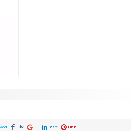
weet
Like
+1
Share
Pin it